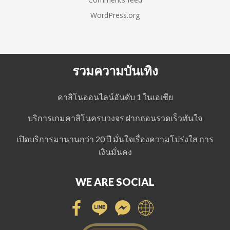
WordPress.org
รวมความบันเทิง
คาสิโนออนไลน์อันดับ 1 ในเอเชีย
บริการเกมคาสิโนครบวงจร ฝากถอนรวดเร็วทันใจ
เปิดบริการมานานกว่า 20 ปี มั่นใจเรื่องความโปร่งใส การ
เงินมั่นคง
WE ARE SOCIAL