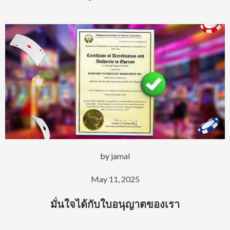
by
jamal
May 11, 2025
มั่นใจได้กับใบอนุญาตของเรา