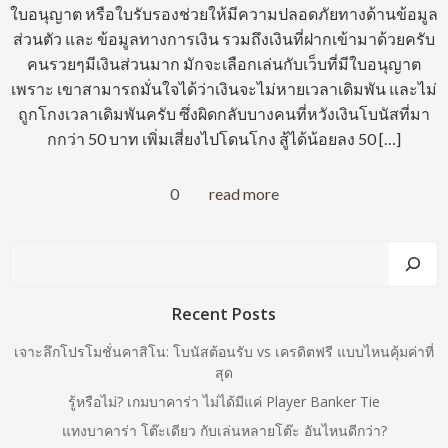
ใบอนุญาต หรือใบรับรองช่วยให้มีความปลอดภัยทางด้านข้อมูล
ส่วนตัว และ ข้อมูลทางการเงิน รวมถึงเงินที่ฝากเข้ามาด้วยครับ
คนรวยๆมีเงินส่วนมาก มักจะเลือกเล่นกับเว็บที่มีใบอนุญาต
เพราะ เขาสามารถมั่นใจได้ว่าเงินจะไม่หายเวลาเดิมพัน และไม่
ถูกโกงเวลาเดิมพันครับ ซึ่งผิดกลับบางคนที่หวังเงินโบนัสที่มา
กกว่า 50 บาท เพิ่มเสี่ยงไปโดนโกง สู้ได้น้อยลง 50 […]
read more
0
Search
Recent Posts
เจาะลึกโปรโมชั่นคาสิโน: โบนัสต้อนรับ vs เครดิตฟรี แบบไหนคุ้มค่าที่
สุด
รู้หรือไม่? เกมบาคาร่า ไม่ได้มีแค่ Player Banker Tie
แทงบาคาร่า โต๊ะเดียว กับเล่นหลายโต๊ะ อันไหนดีกว่า?