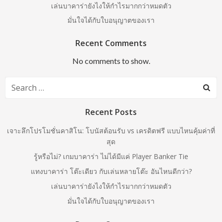
เล่นบาคาร่ายังไงให้กำไรมากกว่าหมดตัว
มั่นใจได้กับใบอนุญาตของเรา
Recent Comments
No comments to show.
Search
for:
Recent Posts
เจาะลึกโปรโมชั่นคาสิโน: โบนัสต้อนรับ vs เครดิตฟรี แบบไหนคุ้มค่าที่
สุด
รู้หรือไม่? เกมบาคาร่า ไม่ได้มีแค่ Player Banker Tie
แทงบาคาร่า โต๊ะเดียว กับเล่นหลายโต๊ะ อันไหนดีกว่า?
เล่นบาคาร่ายังไงให้กำไรมากกว่าหมดตัว
มั่นใจได้กับใบอนุญาตของเรา