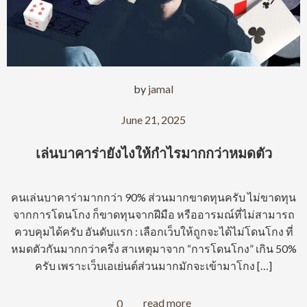
by
jamal
June 21, 2025
เล่นบาคาร่ายังไงให้กำไรมากกว่าหมดตัว
คนเล่นบาคาร่ามากกว่า 90% ส่วนมากขาดทุนครับ ไม่ขาดทุน
จากการโดนโกง ก็ขาดทุนจากฝีมือ หรืออารมณ์ที่ไม่สามารถ
ควบคุมได้ครับ อันดับแรก : เลือกเว็บให้ถูกจะได้ไม่โดนโกง ที่
หมดตัวกันมากกว่าครึ่ง สาเหตุมาจาก “การโดนโกง” เกิน 50%
ครับ เพราะเว็บเอเย่นต์ส่วนมากมักจะเข้ามาโกง […]
read more
0