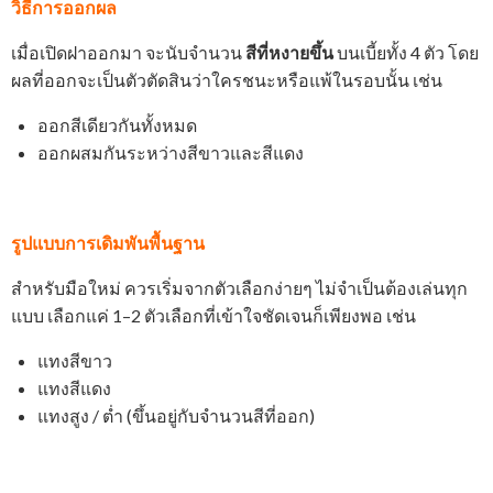
วิธีการออกผล
เมื่อเปิดฝาออกมา จะนับจำนวน
สีที่หงายขึ้น
บนเบี้ยทั้ง 4 ตัว โดย
ผลที่ออกจะเป็นตัวตัดสินว่าใครชนะหรือแพ้ในรอบนั้น เช่น
ออกสีเดียวกันทั้งหมด
ออกผสมกันระหว่างสีขาวและสีแดง
รูปแบบการเดิมพันพื้นฐาน
สำหรับมือใหม่ ควรเริ่มจากตัวเลือกง่ายๆ ไม่จำเป็นต้องเล่นทุก
แบบ เลือกแค่ 1–2 ตัวเลือกที่เข้าใจชัดเจนก็เพียงพอ เช่น
แทงสีขาว
แทงสีแดง
แทงสูง / ต่ำ (ขึ้นอยู่กับจำนวนสีที่ออก)