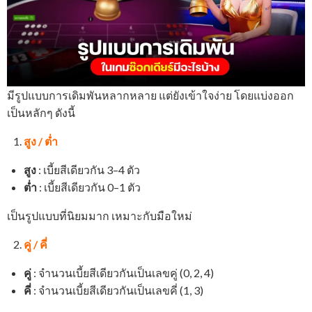
มีรูปแบบการเดิมพันหลากหลาย แต่ยังเข้าใจง่าย โดยแบ่งออก
เป็นหลักๆ ดังนี้
สูง / ต่ำ
สูง
: เบี้ยสีเดียวกัน 3–4 ตัว
ต่ำ
: เบี้ยสีเดียวกัน 0–1 ตัว
เป็นรูปแบบที่นิยมมาก เหมาะกับมือใหม่
คู่ / คี่
คู่
: จำนวนเบี้ยสีเดียวกันเป็นเลขคู่ (0, 2, 4)
คี่
: จำนวนเบี้ยสีเดียวกันเป็นเลขคี่ (1, 3)